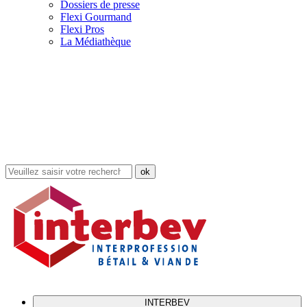
Dossiers de presse
Flexi Gourmand
Flexi Pros
La Médiathèque
Rechercher
dans
le
site
INTERBEV