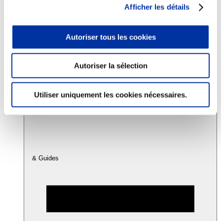
Afficher les détails
Consommation
Autoriser tous les cookies
Sécurité sanitaire
Viandes et santé
Juste rémunération et attractivité des métiers
Info-veille scientifique
Autoriser la sélection
Sources d’information
Accords
Utiliser uniquement les cookies nécessaires.
& Guides