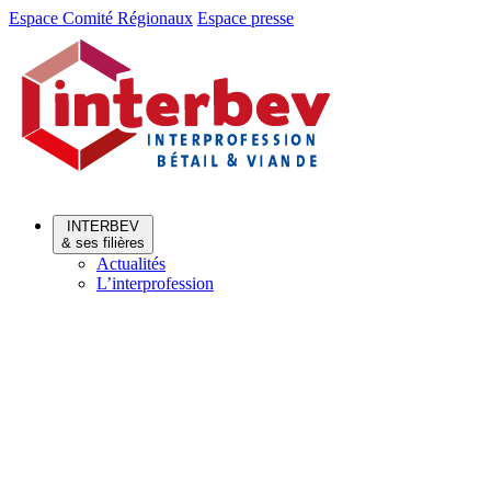
Aller
Aller
Espace Comité Régionaux
Espace presse
au
au
menu
contenu
INTERBEV
& ses filières
Actualités
L’interprofession