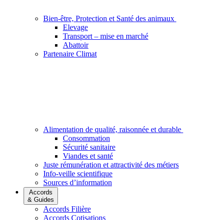
Bien-être, Protection et Santé des animaux
Elevage
Transport – mise en marché
Abattoir
Partenaire Climat
Alimentation de qualité, raisonnée et durable
Consommation
Sécurité sanitaire
Viandes et santé
Juste rémunération et attractivité des métiers
Info-veille scientifique
Sources d’information
Accords
& Guides
Accords Filière
Accords Cotisations