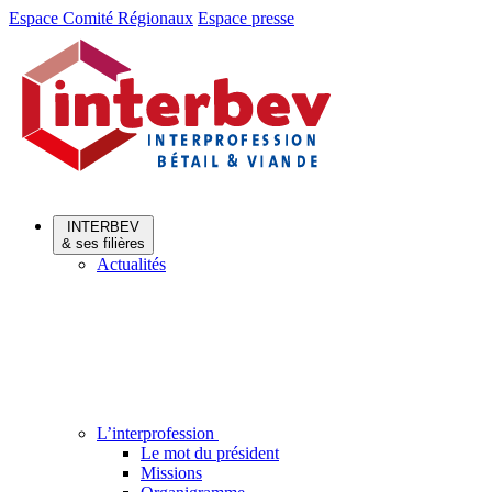
Aller
Aller
Espace Comité Régionaux
Espace presse
au
au
menu
contenu
INTERBEV
& ses filières
Actualités
L’interprofession
Le mot du président
Missions