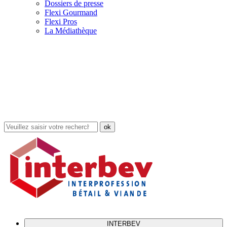
Dossiers de presse
Flexi Gourmand
Flexi Pros
La Médiathèque
Rechercher
dans
le
site
INTERBEV