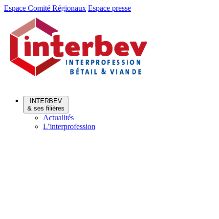
Aller
Aller
Espace Comité Régionaux
Espace presse
au
au
menu
contenu
INTERBEV
& ses filières
Actualités
L’interprofession