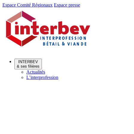
Aller
Aller
Espace Comité Régionaux
Espace presse
au
au
menu
contenu
INTERBEV
& ses filières
Actualités
L’interprofession