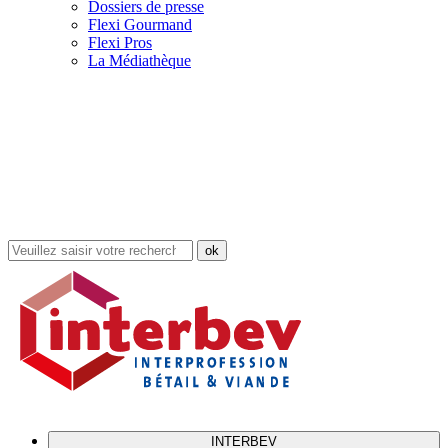
Dossiers de presse
Flexi Gourmand
Flexi Pros
La Médiathèque
Rechercher
dans
le
site
INTERBEV