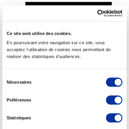
Ce site web utilise des cookies.
Viande et climat
Valorisation de l’herbe
En poursuivant votre navigation sur ce site, vous
Autonomie des élevages
acceptez l'utilisation de cookies nous permettant de
Qualité air, eau, sols
Economie de ressources
réaliser des statistiques d'audiences.
Evaluation environnementale
Bien-être, Protection et Santé des animaux
Sélection
Nécessaires
du
consentement
Préférences
Statistiques