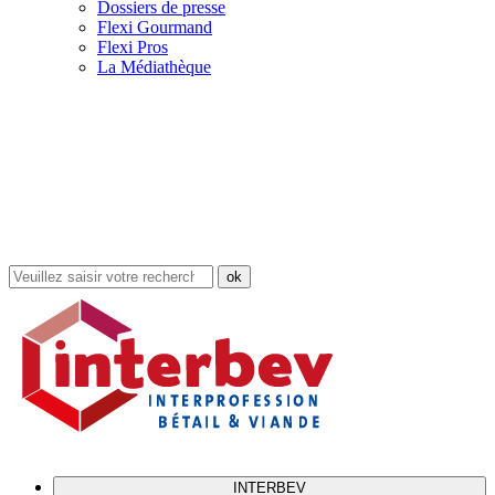
Dossiers de presse
Flexi Gourmand
Flexi Pros
La Médiathèque
Rechercher
dans
le
site
INTERBEV