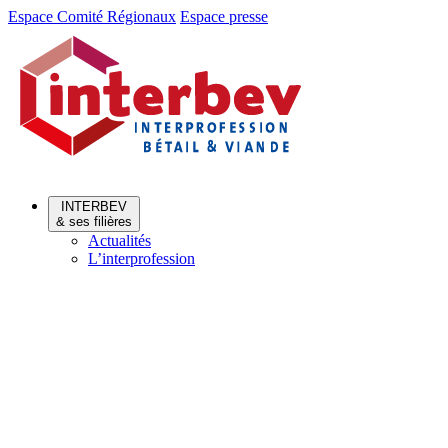
Aller
Aller
Espace Comité Régionaux
Espace presse
au
au
menu
contenu
INTERBEV
& ses filières
Actualités
L’interprofession