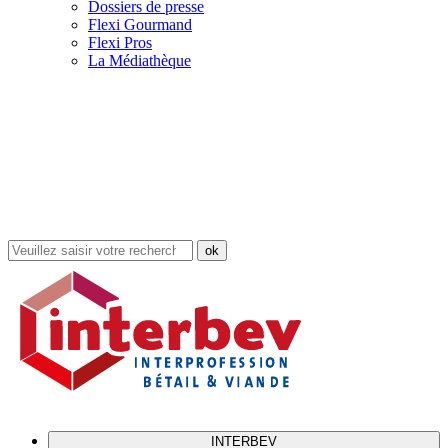
Dossiers de presse
Flexi Gourmand
Flexi Pros
La Médiathèque
Rechercher
dans
le
site
INTERBEV