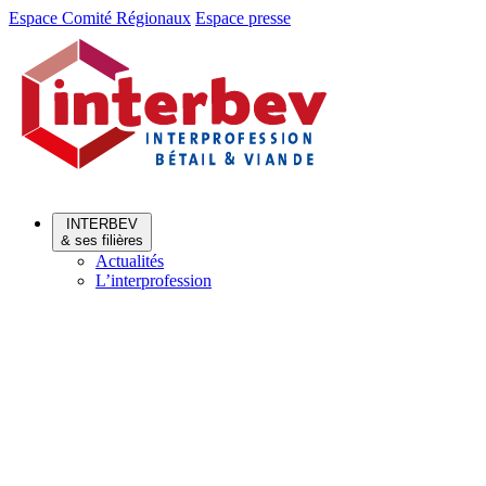
Aller
Aller
Espace Comité Régionaux
Espace presse
au
au
menu
contenu
INTERBEV
& ses filières
Actualités
L’interprofession