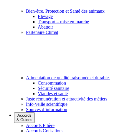
Bien-être, Protection et Santé des animaux
Elevage
Transport – mise en marché
Abattoir
Partenaire Climat
Alimentation de qualité, raisonnée et durable
Consommation
Sécurité sanitaire
Viandes et santé
Juste rémunération et attractivité des métiers
Info-veille scientifique
Sources d’information
Accords
& Guides
Accords Filière
Accords Cotisations