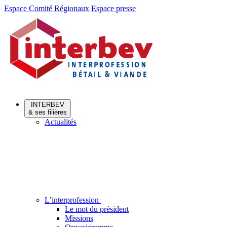
Aller
Aller
Espace Comité Régionaux
Espace presse
au
au
menu
contenu
INTERBEV
& ses filières
Actualités
L’interprofession
Le mot du président
Missions