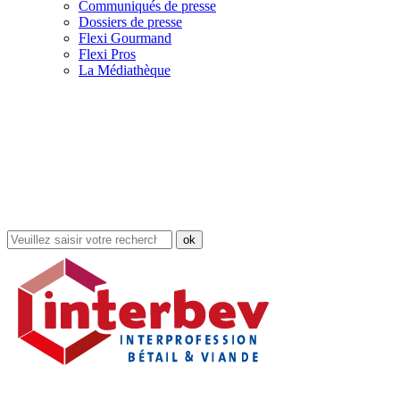
Communiqués de presse
Dossiers de presse
Flexi Gourmand
Flexi Pros
La Médiathèque
Rechercher
dans
le
site