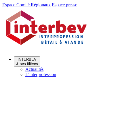
Aller
Aller
Espace Comité Régionaux
Espace presse
au
au
menu
contenu
INTERBEV
& ses filières
Actualités
L’interprofession