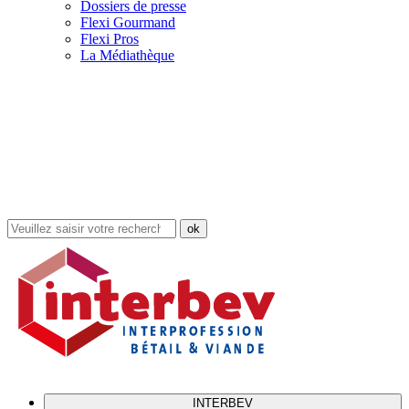
Dossiers de presse
Flexi Gourmand
Flexi Pros
La Médiathèque
Rechercher
dans
le
site
INTERBEV