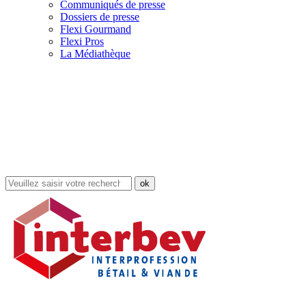
Communiqués de presse
Dossiers de presse
Flexi Gourmand
Flexi Pros
La Médiathèque
Rechercher
dans
le
site