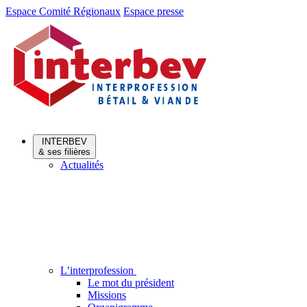
Aller
Aller
Espace Comité Régionaux
Espace presse
au
au
menu
contenu
INTERBEV
& ses filières
Actualités
L’interprofession
Le mot du président
Missions