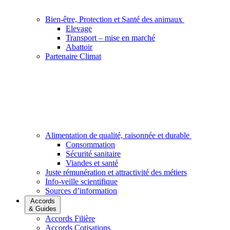
Bien-être, Protection et Santé des animaux
Elevage
Transport – mise en marché
Abattoir
Partenaire Climat
Alimentation de qualité, raisonnée et durable
Consommation
Sécurité sanitaire
Viandes et santé
Juste rémunération et attractivité des métiers
Info-veille scientifique
Sources d’information
Accords
& Guides
Accords Filière
Accords Cotisations