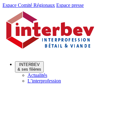
Aller
Aller
Espace Comité Régionaux
Espace presse
au
au
menu
contenu
INTERBEV
& ses filières
Actualités
L’interprofession