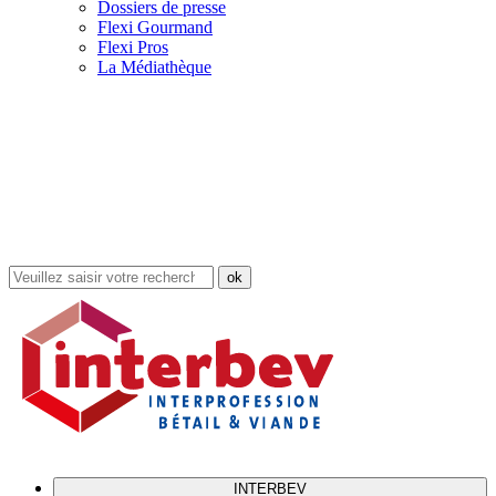
Dossiers de presse
Flexi Gourmand
Flexi Pros
La Médiathèque
Rechercher
dans
le
site
INTERBEV