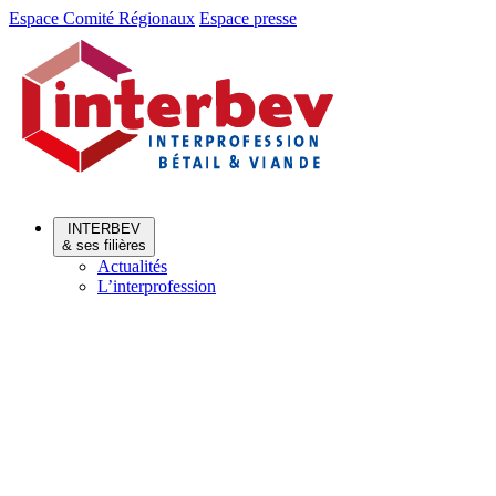
Aller
Aller
Espace Comité Régionaux
Espace presse
au
au
menu
contenu
INTERBEV
& ses filières
Actualités
L’interprofession