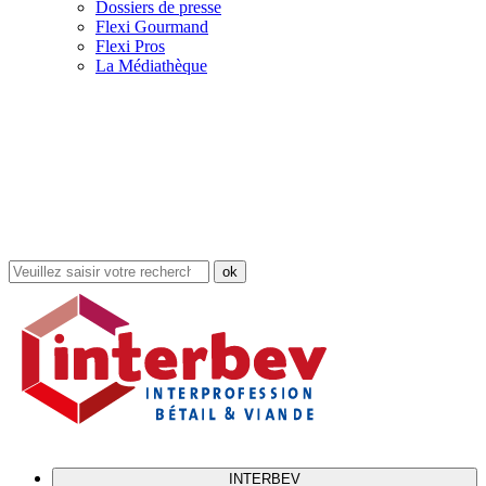
Dossiers de presse
Flexi Gourmand
Flexi Pros
La Médiathèque
Rechercher
dans
le
site
INTERBEV