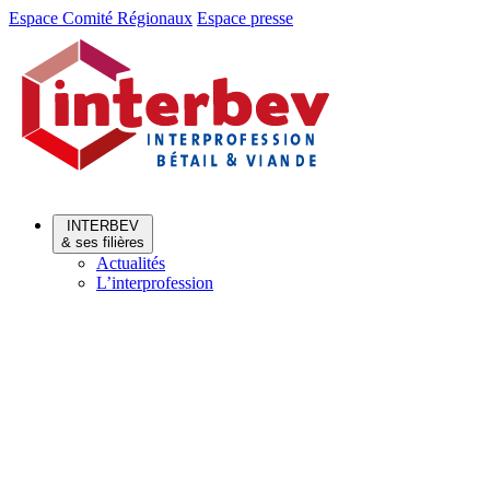
Aller
Aller
Espace Comité Régionaux
Espace presse
au
au
menu
contenu
INTERBEV
& ses filières
Actualités
L’interprofession