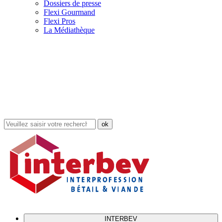
Dossiers de presse
Flexi Gourmand
Flexi Pros
La Médiathèque
Rechercher
dans
le
site
INTERBEV