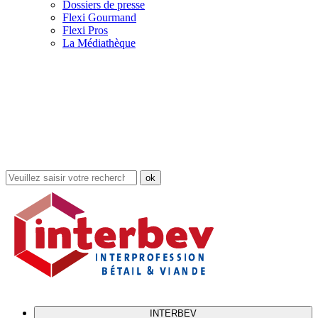
Dossiers de presse
Flexi Gourmand
Flexi Pros
La Médiathèque
Rechercher
dans
le
site
INTERBEV