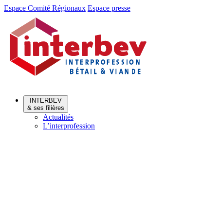
Aller
Aller
Espace Comité Régionaux
Espace presse
au
au
menu
contenu
INTERBEV
& ses filières
Actualités
L’interprofession