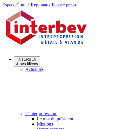
Aller
Aller
Espace Comité Régionaux
Espace presse
au
au
menu
contenu
INTERBEV
& ses filières
Actualités
L’interprofession
Le mot du président
Missions