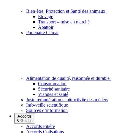
Bien-être, Protection et Santé des animaux
Elevage
Transport – mise en marché
Abattoir
Partenaire Climat
Alimentation de qualité, raisonnée et durable
Consommation
Sécurité sanitaire
Viandes et santé
Juste rémunération et attractivité des métiers
Info-veille scientifique
Sources d’information
Accords
& Guides
Accords Filière
Accords Cotisations