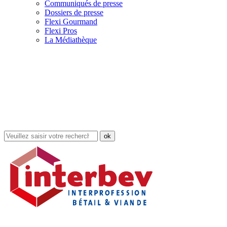
Communiqués de presse
Dossiers de presse
Flexi Gourmand
Flexi Pros
La Médiathèque
Rechercher
dans
le
site