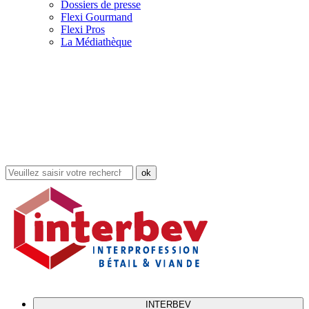
Dossiers de presse
Flexi Gourmand
Flexi Pros
La Médiathèque
Rechercher
dans
le
site
INTERBEV