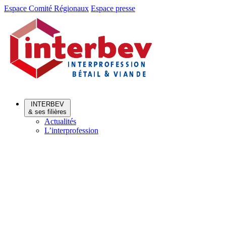
Aller
Aller
Espace Comité Régionaux
Espace presse
au
au
menu
contenu
INTERBEV
& ses filières
Actualités
L’interprofession