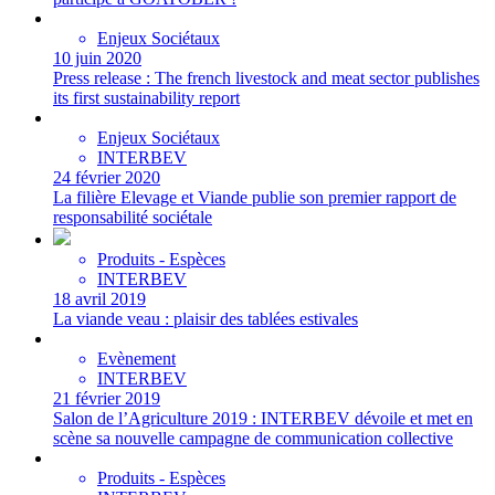
Enjeux Sociétaux
10 juin 2020
Press release : The french livestock and meat sector publishes
its first sustainability report
Enjeux Sociétaux
INTERBEV
24 février 2020
La filière Elevage et Viande publie son premier rapport de
responsabilité sociétale
Produits - Espèces
INTERBEV
18 avril 2019
La viande veau : plaisir des tablées estivales
Evènement
INTERBEV
21 février 2019
Salon de l’Agriculture 2019 : INTERBEV dévoile et met en
scène sa nouvelle campagne de communication collective
Produits - Espèces