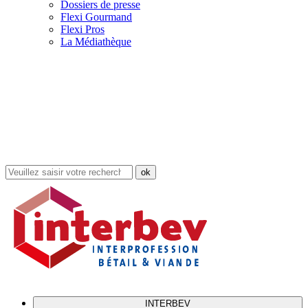
Dossiers de presse
Flexi Gourmand
Flexi Pros
La Médiathèque
Rechercher
dans
le
site
INTERBEV