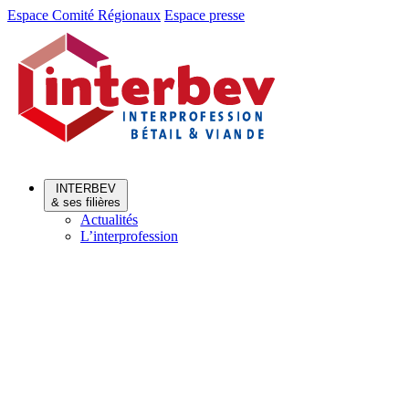
Aller
Aller
Espace Comité Régionaux
Espace presse
au
au
menu
contenu
INTERBEV
& ses filières
Actualités
L’interprofession