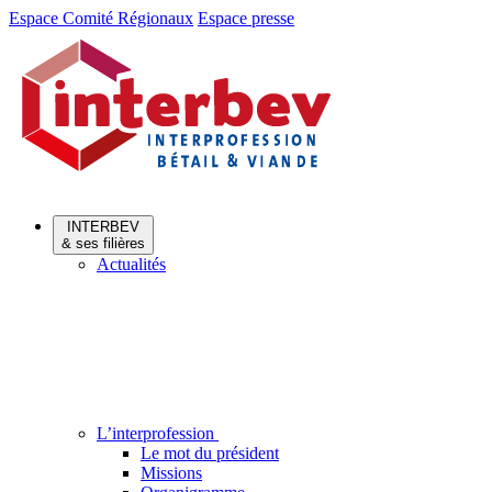
Aller
Aller
Espace Comité Régionaux
Espace presse
au
au
menu
contenu
INTERBEV
& ses filières
Actualités
L’interprofession
Le mot du président
Missions