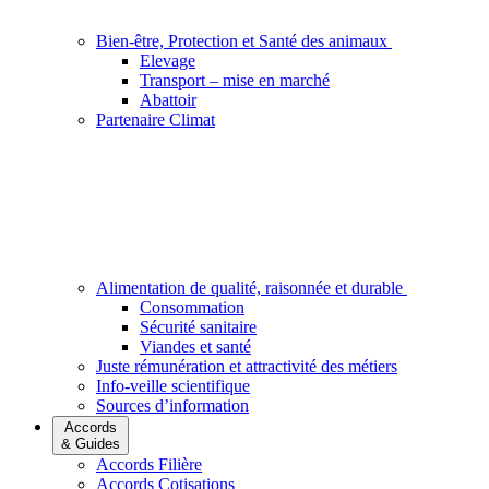
Bien-être, Protection et Santé des animaux
Elevage
Transport – mise en marché
Abattoir
Partenaire Climat
Alimentation de qualité, raisonnée et durable
Consommation
Sécurité sanitaire
Viandes et santé
Juste rémunération et attractivité des métiers
Info-veille scientifique
Sources d’information
Accords
& Guides
Accords Filière
Accords Cotisations