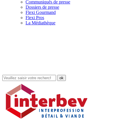
Communiqués de presse
Dossiers de presse
Flexi Gourmand
Flexi Pros
La Médiathèque
Rechercher
dans
le
site