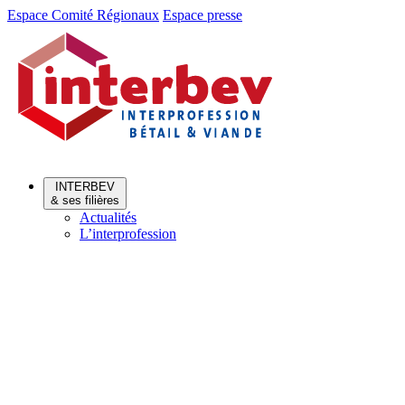
Aller
Aller
Espace Comité Régionaux
Espace presse
au
au
menu
contenu
INTERBEV
& ses filières
Actualités
L’interprofession