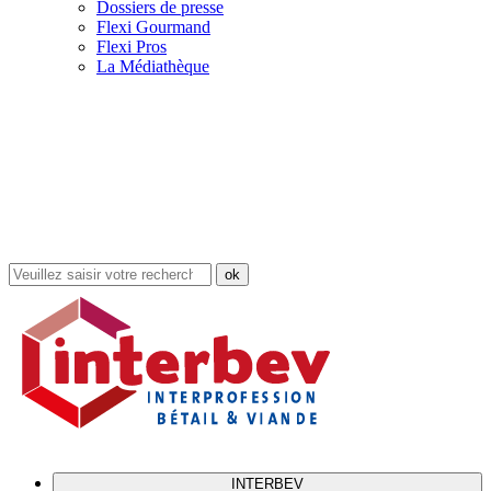
Dossiers de presse
Flexi Gourmand
Flexi Pros
La Médiathèque
Rechercher
dans
le
site
INTERBEV