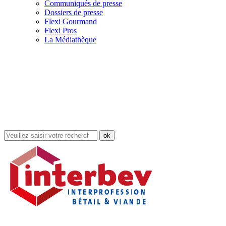
Communiqués de presse
Dossiers de presse
Flexi Gourmand
Flexi Pros
La Médiathèque
Rechercher
dans
le
site