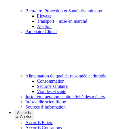
Bien-être, Protection et Santé des animaux
Elevage
Transport – mise en marché
Abattoir
Partenaire Climat
Alimentation de qualité, raisonnée et durable
Consommation
Sécurité sanitaire
Viandes et santé
Juste rémunération et attractivité des métiers
Info-veille scientifique
Sources d’information
Accords
& Guides
Accords Filière
Accords Cotisations