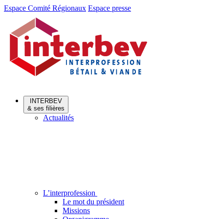
Aller
Aller
Espace Comité Régionaux
Espace presse
au
au
menu
contenu
INTERBEV
& ses filières
Actualités
L’interprofession
Le mot du président
Missions