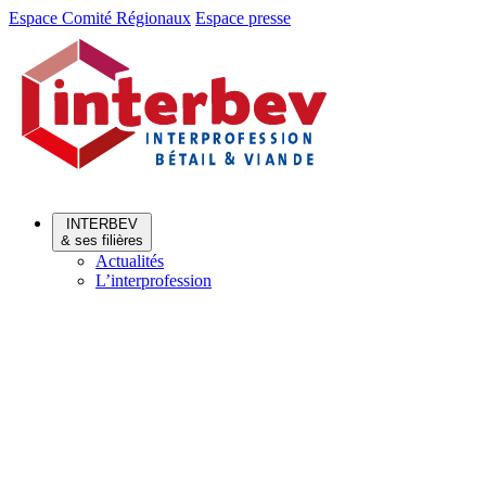
Aller
Aller
Espace Comité Régionaux
Espace presse
au
au
menu
contenu
INTERBEV
& ses filières
Actualités
L’interprofession