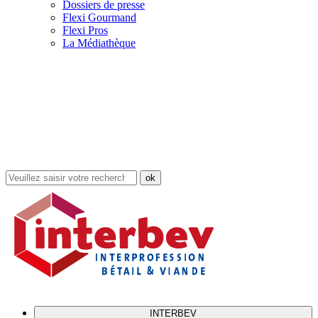
Dossiers de presse
Flexi Gourmand
Flexi Pros
La Médiathèque
Rechercher
dans
le
site
INTERBEV