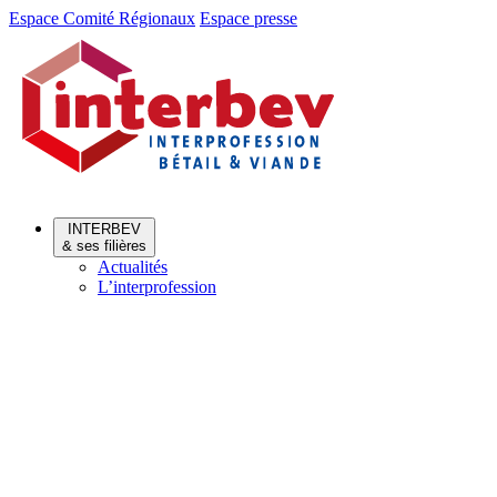
Aller
Aller
Espace Comité Régionaux
Espace presse
au
au
menu
contenu
INTERBEV
& ses filières
Actualités
L’interprofession