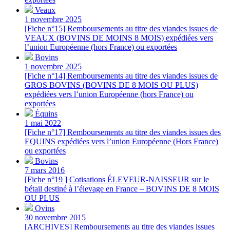
Veaux
1 novembre 2025
[Fiche n°15] Remboursements au titre des viandes issues de
VEAUX (BOVINS DE MOINS 8 MOIS) expédiées vers
l’union Européenne (hors France) ou exportées
Bovins
1 novembre 2025
[Fiche n°14] Remboursements au titre des viandes issues de
GROS BOVINS (BOVINS DE 8 MOIS OU PLUS)
expédiées vers l’union Européenne (hors France) ou
exportées
Équins
1 mai 2022
[Fiche n°17] Remboursements au titre des viandes issues des
EQUINS expédiées vers l’union Européenne (Hors France)
ou exportées
Bovins
7 mars 2016
[Fiche n°19 ] Cotisations ÉLEVEUR-NAISSEUR sur le
bétail destiné à l’élevage en France – BOVINS DE 8 MOIS
OU PLUS
Ovins
30 novembre 2015
[ARCHIVES] Remboursements au titre des viandes issues