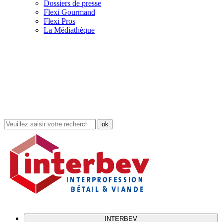
Dossiers de presse
Flexi Gourmand
Flexi Pros
La Médiathèque
Rechercher
dans
le
site
INTERBEV