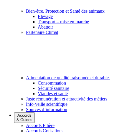
Bien-être, Protection et Santé des animaux
Elevage
Transport – mise en marché
Abattoir
Partenaire Climat
Alimentation de qualité, raisonnée et durable
Consommation
Sécurité sanitaire
Viandes et santé
Juste rémunération et attractivité des métiers
Info-veille scientifique
Sources d’information
Accords
& Guides
Accords Filière
Accords Cotisations