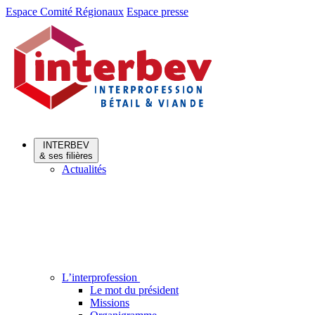
Aller
Aller
Espace Comité Régionaux
Espace presse
au
au
menu
contenu
INTERBEV
& ses filières
Actualités
L’interprofession
Le mot du président
Missions