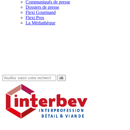
Communiqués de presse
Dossiers de presse
Flexi Gourmand
Flexi Pros
La Médiathèque
Rechercher
dans
le
site