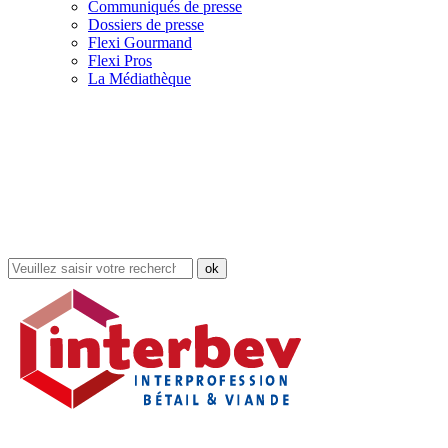
Communiqués de presse
Dossiers de presse
Flexi Gourmand
Flexi Pros
La Médiathèque
Rechercher
dans
le
site