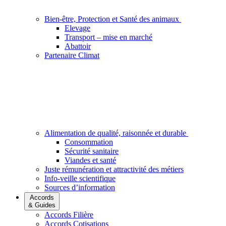
Bien-être, Protection et Santé des animaux
Elevage
Transport – mise en marché
Abattoir
Partenaire Climat
Alimentation de qualité, raisonnée et durable
Consommation
Sécurité sanitaire
Viandes et santé
Juste rémunération et attractivité des métiers
Info-veille scientifique
Sources d’information
Accords
& Guides
Accords Filière
Accords Cotisations