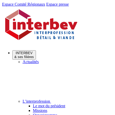
Aller
Aller
Espace Comité Régionaux
Espace presse
au
au
menu
contenu
INTERBEV
& ses filières
Actualités
L’interprofession
Le mot du président
Missions