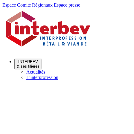
Aller
Aller
Espace Comité Régionaux
Espace presse
au
au
menu
contenu
INTERBEV
& ses filières
Actualités
L’interprofession