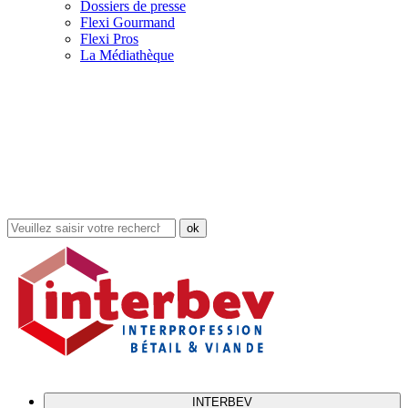
Dossiers de presse
Flexi Gourmand
Flexi Pros
La Médiathèque
Rechercher
dans
le
site
INTERBEV