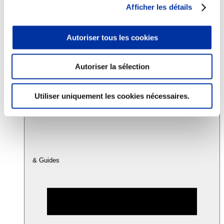
Afficher les détails
Consommation
Autoriser tous les cookies
Sécurité sanitaire
Viandes et santé
Juste rémunération et attractivité des métiers
Info-veille scientifique
Autoriser la sélection
Sources d’information
Accords
Utiliser uniquement les cookies nécessaires.
& Guides