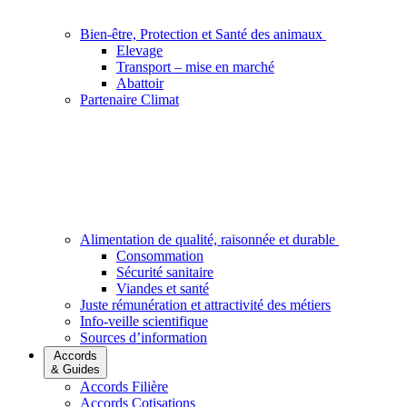
Bien-être, Protection et Santé des animaux
Elevage
Transport – mise en marché
Abattoir
Partenaire Climat
Alimentation de qualité, raisonnée et durable
Consommation
Sécurité sanitaire
Viandes et santé
Juste rémunération et attractivité des métiers
Info-veille scientifique
Sources d’information
Accords
& Guides
Accords Filière
Accords Cotisations