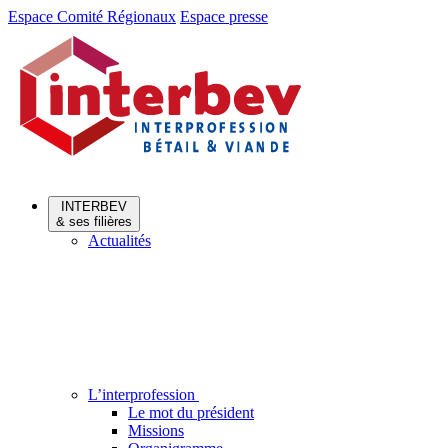
Aller
Aller
Espace Comité Régionaux
Espace presse
au
au
menu
contenu
INTERBEV
& ses filières
Actualités
L’interprofession
Le mot du président
Missions