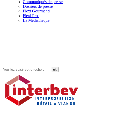
Communiqués de presse
Dossiers de presse
Flexi Gourmand
Flexi Pros
La Médiathèque
Rechercher
dans
le
site