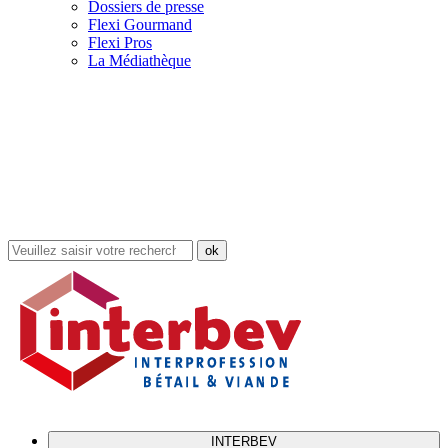
Dossiers de presse
Flexi Gourmand
Flexi Pros
La Médiathèque
Rechercher
dans
le
site
INTERBEV