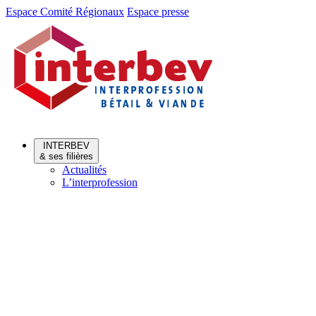
Aller
Aller
Espace Comité Régionaux
Espace presse
au
au
menu
contenu
INTERBEV
& ses filières
Actualités
L’interprofession