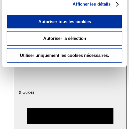
Afficher les détails
Consommation
Autoriser tous les cookies
Sécurité sanitaire
Viandes et santé
Juste rémunération et attractivité des métiers
Info-veille scientifique
Autoriser la sélection
Sources d’information
Accords
Utiliser uniquement les cookies nécessaires.
& Guides