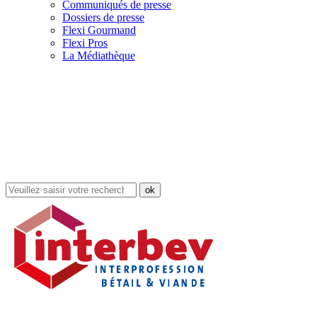
Communiqués de presse
Dossiers de presse
Flexi Gourmand
Flexi Pros
La Médiathèque
Rechercher
dans
le
site