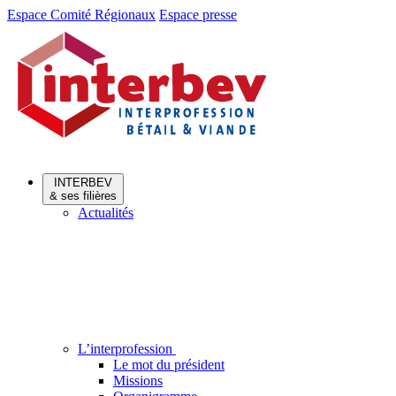
Aller
Aller
Espace Comité Régionaux
Espace presse
au
au
menu
contenu
INTERBEV
& ses filières
Actualités
L’interprofession
Le mot du président
Missions