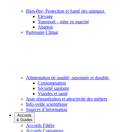
Bien-être, Protection et Santé des animaux
Elevage
Transport – mise en marché
Abattoir
Partenaire Climat
Alimentation de qualité, raisonnée et durable
Consommation
Sécurité sanitaire
Viandes et santé
Juste rémunération et attractivité des métiers
Info-veille scientifique
Sources d’information
Accords
& Guides
Accords Filière
Accords Cotisations