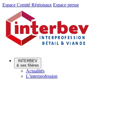
Aller
Aller
Espace Comité Régionaux
Espace presse
au
au
menu
contenu
INTERBEV
& ses filières
Actualités
L’interprofession