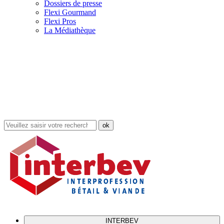
Dossiers de presse
Flexi Gourmand
Flexi Pros
La Médiathèque
Rechercher
dans
le
site
INTERBEV