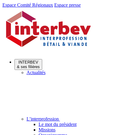
Aller
Aller
Espace Comité Régionaux
Espace presse
au
au
menu
contenu
INTERBEV
& ses filières
Actualités
L’interprofession
Le mot du président
Missions