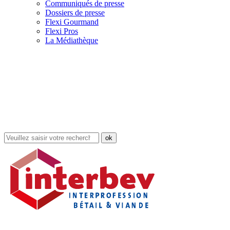
Communiqués de presse
Dossiers de presse
Flexi Gourmand
Flexi Pros
La Médiathèque
Rechercher
dans
le
site