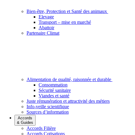
Bien-être, Protection et Santé des animaux
Elevage
Transport – mise en marché
Abattoir
Partenaire Climat
Alimentation de qualité, raisonnée et durable
Consommation
Sécurité sanitaire
Viandes et santé
Juste rémunération et attractivité des métiers
Info-veille scientifique
Sources d’information
Accords
& Guides
Accords Filière
Accords Cotisations