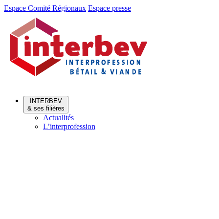
Aller
Aller
Espace Comité Régionaux
Espace presse
au
au
menu
contenu
INTERBEV
& ses filières
Actualités
L’interprofession