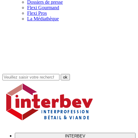
Dossiers de presse
Flexi Gourmand
Flexi Pros
La Médiathèque
Rechercher
dans
le
site
INTERBEV