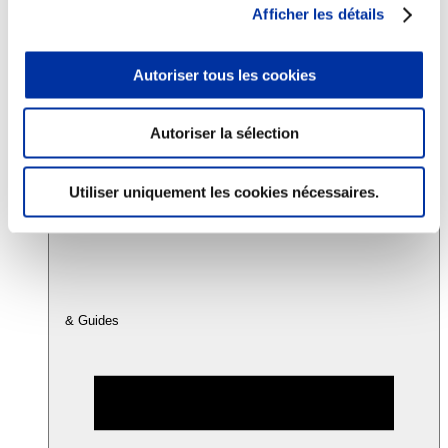
Afficher les détails
Consommation
Autoriser tous les cookies
Sécurité sanitaire
Viandes et santé
Juste rémunération et attractivité des métiers
Info-veille scientifique
Autoriser la sélection
Sources d’information
Accords
Utiliser uniquement les cookies nécessaires.
& Guides