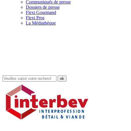
Communiqués de presse
Dossiers de presse
Flexi Gourmand
Flexi Pros
La Médiathèque
Rechercher
dans
le
site