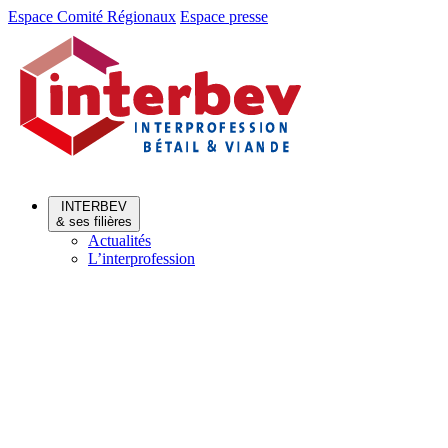
Aller
Aller
Espace Comité Régionaux
Espace presse
au
au
menu
contenu
INTERBEV
& ses filières
Actualités
L’interprofession