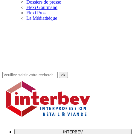
Dossiers de presse
Flexi Gourmand
Flexi Pros
La Médiathèque
Rechercher
dans
le
site
INTERBEV