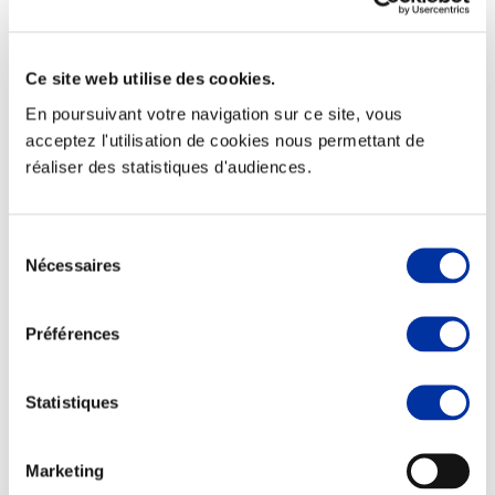
Ce site web utilise des cookies.
En poursuivant votre navigation sur ce site, vous
Elevage
Transport – mise en marché
acceptez l'utilisation de cookies nous permettant de
Abattoir
réaliser des statistiques d'audiences.
Partenaire Climat
Alimentation de qualité, raisonnée et durable
Sélection
Nécessaires
du
consentement
Préférences
Statistiques
Marketing