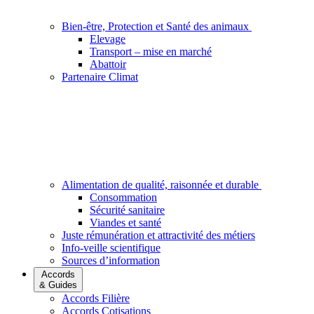
Bien-être, Protection et Santé des animaux
Elevage
Transport – mise en marché
Abattoir
Partenaire Climat
Alimentation de qualité, raisonnée et durable
Consommation
Sécurité sanitaire
Viandes et santé
Juste rémunération et attractivité des métiers
Info-veille scientifique
Sources d’information
Accords
& Guides
Accords Filière
Accords Cotisations