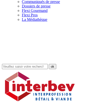
Communiqués de presse
Dossiers de presse
Flexi Gourmand
Flexi Pros
La Médiathèque
Rechercher
dans
le
site