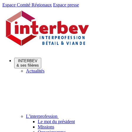
Aller
Aller
Espace Comité Régionaux
Espace presse
au
au
menu
contenu
INTERBEV
& ses filières
Actualités
L’interprofession
Le mot du président
Missions