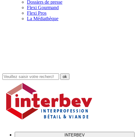
Dossiers de presse
Flexi Gourmand
Flexi Pros
La Médiathèque
Rechercher
dans
le
site
INTERBEV