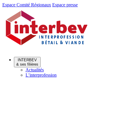
Aller
Aller
Espace Comité Régionaux
Espace presse
au
au
menu
contenu
INTERBEV
& ses filières
Actualités
L’interprofession