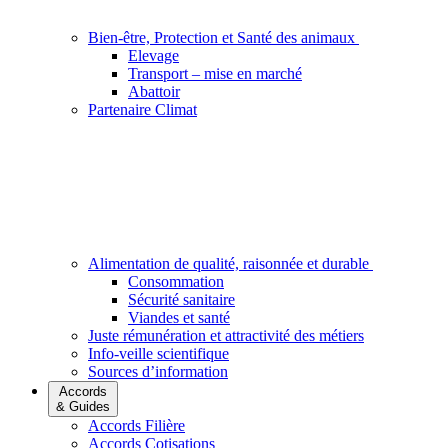
Bien-être, Protection et Santé des animaux
Elevage
Transport – mise en marché
Abattoir
Partenaire Climat
Alimentation de qualité, raisonnée et durable
Consommation
Sécurité sanitaire
Viandes et santé
Juste rémunération et attractivité des métiers
Info-veille scientifique
Sources d’information
Accords
& Guides
Accords Filière
Accords Cotisations