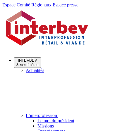
Aller
Aller
Espace Comité Régionaux
Espace presse
au
au
menu
contenu
INTERBEV
& ses filières
Actualités
L’interprofession
Le mot du président
Missions