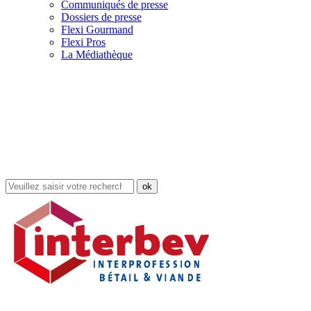
Communiqués de presse
Dossiers de presse
Flexi Gourmand
Flexi Pros
La Médiathèque
Rechercher
dans
le
site