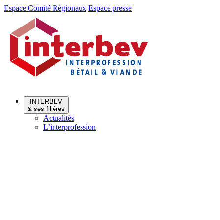
Aller
Aller
Espace Comité Régionaux
Espace presse
au
au
menu
contenu
INTERBEV
& ses filières
Actualités
L’interprofession