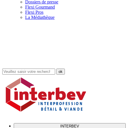
Dossiers de presse
Flexi Gourmand
Flexi Pros
La Médiathèque
Rechercher
dans
le
site
INTERBEV