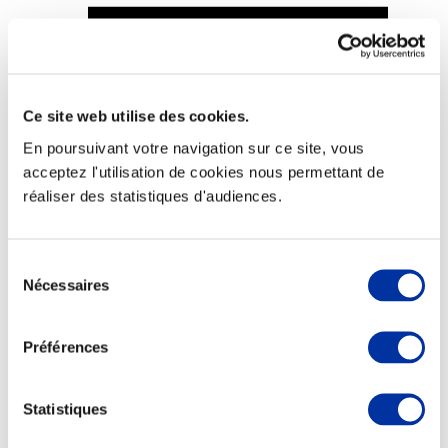
Ce site web utilise des cookies.
Viande et climat
Valorisation de l’herbe
En poursuivant votre navigation sur ce site, vous
Autonomie des élevages
acceptez l'utilisation de cookies nous permettant de
Qualité air, eau, sols
Economie de ressources
réaliser des statistiques d'audiences.
Evaluation environnementale
Bien-être, Protection et Santé des animaux
Sélection
Nécessaires
du
consentement
Préférences
Statistiques