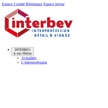
Aller
Aller
Espace Comité Régionaux
Espace presse
au
au
menu
contenu
INTERBEV
& ses filières
Actualités
L’interprofession