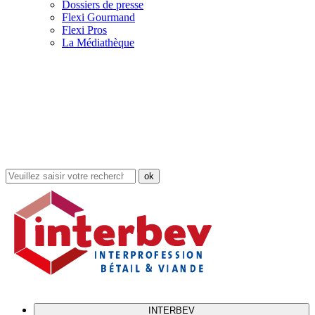
Dossiers de presse
Flexi Gourmand
Flexi Pros
La Médiathèque
Rechercher
dans
le
site
INTERBEV