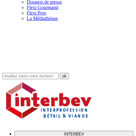
Dossiers de presse
Flexi Gourmand
Flexi Pros
La Médiathèque
Rechercher
dans
le
site
INTERBEV