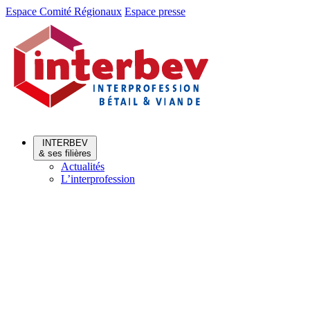
Aller
Aller
Espace Comité Régionaux
Espace presse
au
au
menu
contenu
INTERBEV
& ses filières
Actualités
L’interprofession