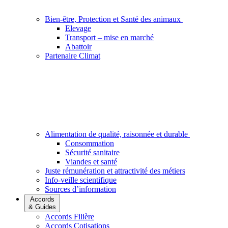
Bien-être, Protection et Santé des animaux
Elevage
Transport – mise en marché
Abattoir
Partenaire Climat
Alimentation de qualité, raisonnée et durable
Consommation
Sécurité sanitaire
Viandes et santé
Juste rémunération et attractivité des métiers
Info-veille scientifique
Sources d’information
Accords
& Guides
Accords Filière
Accords Cotisations