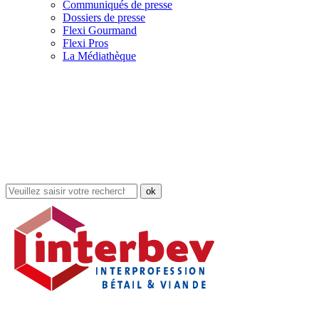
Communiqués de presse
Dossiers de presse
Flexi Gourmand
Flexi Pros
La Médiathèque
Rechercher
dans
le
site