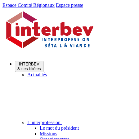
Aller
Aller
Espace Comité Régionaux
Espace presse
au
au
menu
contenu
INTERBEV
& ses filières
Actualités
L’interprofession
Le mot du président
Missions