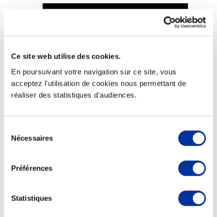
Ce site web utilise des cookies.
Viande et climat
Valorisation de l’herbe
En poursuivant votre navigation sur ce site, vous
Autonomie des élevages
acceptez l'utilisation de cookies nous permettant de
Qualité air, eau, sols
Economie de ressources
réaliser des statistiques d'audiences.
Evaluation environnementale
Bien-être, Protection et Santé des animaux
Sélection
Nécessaires
du
consentement
Préférences
Statistiques