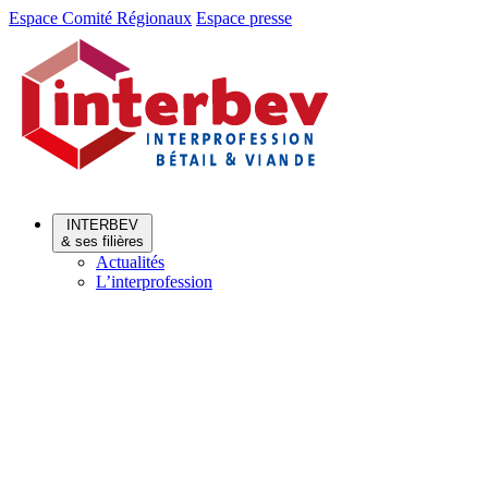
Aller
Aller
Espace Comité Régionaux
Espace presse
au
au
menu
contenu
INTERBEV
& ses filières
Actualités
L’interprofession