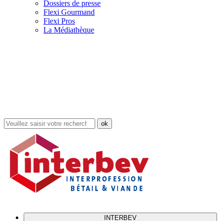
Dossiers de presse
Flexi Gourmand
Flexi Pros
La Médiathèque
Rechercher
dans
le
site
INTERBEV