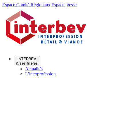
Aller
Aller
Espace Comité Régionaux
Espace presse
au
au
menu
contenu
INTERBEV
& ses filières
Actualités
L’interprofession