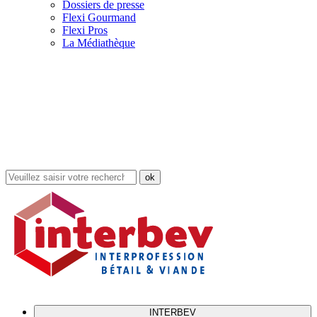
Dossiers de presse
Flexi Gourmand
Flexi Pros
La Médiathèque
Rechercher
dans
le
site
INTERBEV