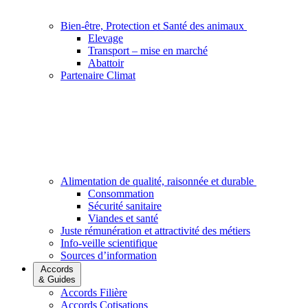
Bien-être, Protection et Santé des animaux
Elevage
Transport – mise en marché
Abattoir
Partenaire Climat
Alimentation de qualité, raisonnée et durable
Consommation
Sécurité sanitaire
Viandes et santé
Juste rémunération et attractivité des métiers
Info-veille scientifique
Sources d’information
Accords
& Guides
Accords Filière
Accords Cotisations