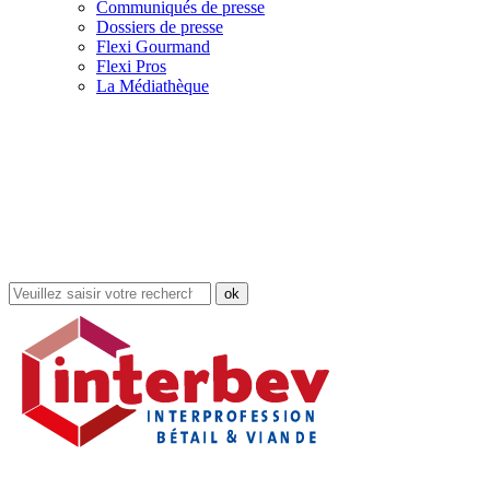
Communiqués de presse
Dossiers de presse
Flexi Gourmand
Flexi Pros
La Médiathèque
Rechercher
dans
le
site