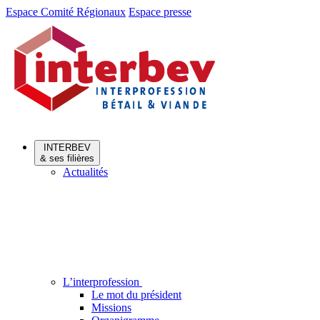
Aller
Aller
Espace Comité Régionaux
Espace presse
au
au
menu
contenu
INTERBEV
& ses filières
Actualités
L’interprofession
Le mot du président
Missions