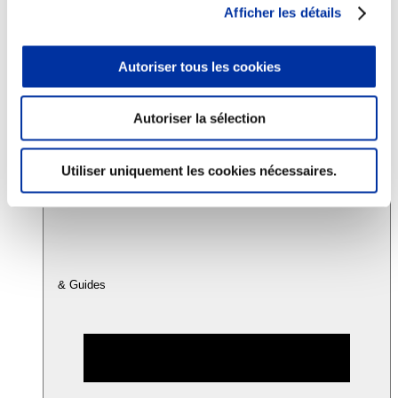
Afficher les détails
Consommation
Autoriser tous les cookies
Sécurité sanitaire
Viandes et santé
Juste rémunération et attractivité des métiers
Info-veille scientifique
Autoriser la sélection
Sources d’information
Accords
Utiliser uniquement les cookies nécessaires.
& Guides