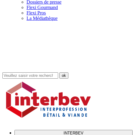
Dossiers de presse
Flexi Gourmand
Flexi Pros
La Médiathèque
Rechercher
dans
le
site
INTERBEV