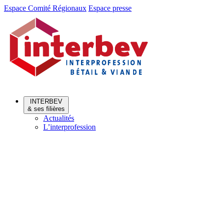
Aller
Aller
Espace Comité Régionaux
Espace presse
au
au
menu
contenu
INTERBEV
& ses filières
Actualités
L’interprofession