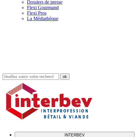
Dossiers de presse
Flexi Gourmand
Flexi Pros
La Médiathèque
Rechercher
dans
le
site
INTERBEV