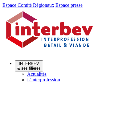
Aller
Aller
Espace Comité Régionaux
Espace presse
au
au
menu
contenu
INTERBEV
& ses filières
Actualités
L’interprofession