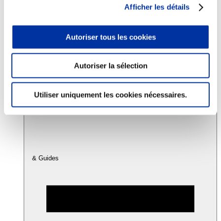
Afficher les détails
Consommation
Autoriser tous les cookies
Sécurité sanitaire
Viandes et santé
Juste rémunération et attractivité des métiers
Info-veille scientifique
Autoriser la sélection
Sources d’information
Accords
Utiliser uniquement les cookies nécessaires.
& Guides