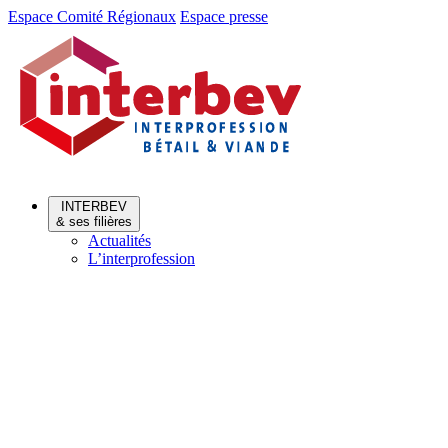
Aller
Aller
Espace Comité Régionaux
Espace presse
au
au
menu
contenu
INTERBEV
& ses filières
Actualités
L’interprofession