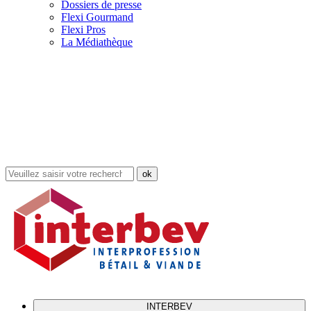
Dossiers de presse
Flexi Gourmand
Flexi Pros
La Médiathèque
Rechercher
dans
le
site
INTERBEV