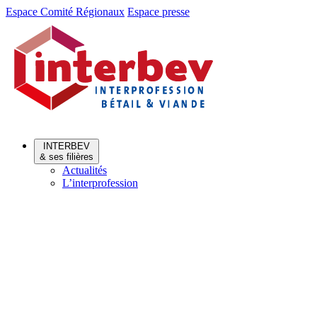
Aller
Aller
Espace Comité Régionaux
Espace presse
au
au
menu
contenu
INTERBEV
& ses filières
Actualités
L’interprofession