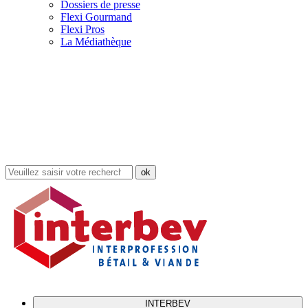
Dossiers de presse
Flexi Gourmand
Flexi Pros
La Médiathèque
Rechercher
dans
le
site
INTERBEV