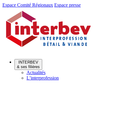
Aller
Aller
Espace Comité Régionaux
Espace presse
au
au
menu
contenu
INTERBEV
& ses filières
Actualités
L’interprofession