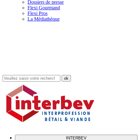
Dossiers de presse
Flexi Gourmand
Flexi Pros
La Médiathèque
Rechercher
dans
le
site
INTERBEV