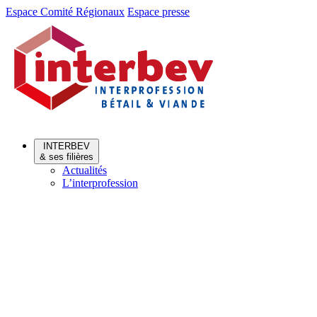
Aller
Aller
Espace Comité Régionaux
Espace presse
au
au
menu
contenu
INTERBEV
& ses filières
Actualités
L’interprofession