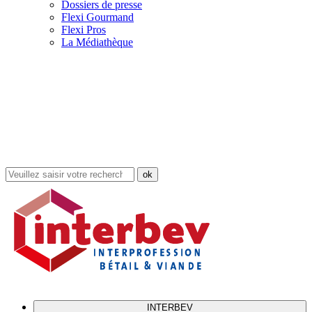
Dossiers de presse
Flexi Gourmand
Flexi Pros
La Médiathèque
Rechercher
dans
le
site
INTERBEV