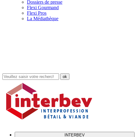
Dossiers de presse
Flexi Gourmand
Flexi Pros
La Médiathèque
Rechercher
dans
le
site
INTERBEV