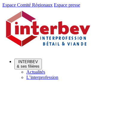
Aller
Aller
Espace Comité Régionaux
Espace presse
au
au
menu
contenu
INTERBEV
& ses filières
Actualités
L’interprofession