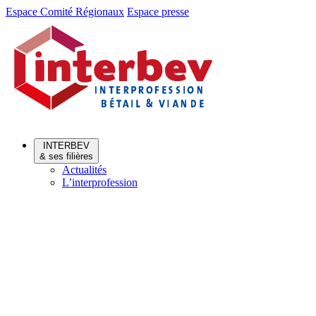
Aller
Aller
Espace Comité Régionaux
Espace presse
au
au
menu
contenu
INTERBEV
& ses filières
Actualités
L’interprofession