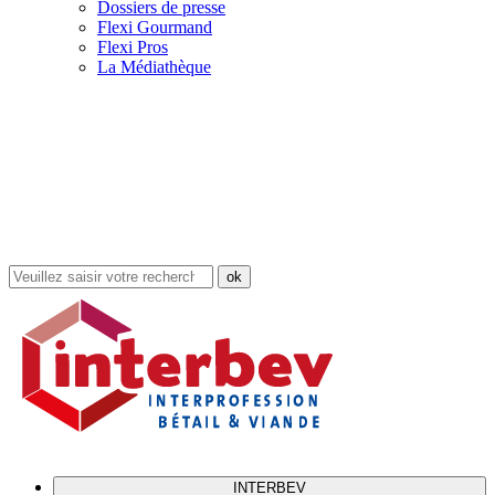
Dossiers de presse
Flexi Gourmand
Flexi Pros
La Médiathèque
Rechercher
dans
le
site
INTERBEV